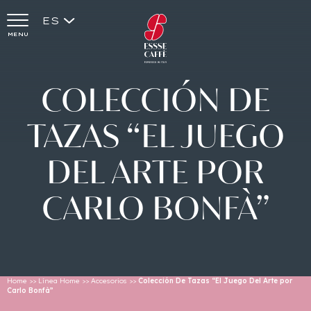
ES
MENU
COLECCIÓN
DE
TAZAS
“EL
JUEGO
DEL
ARTE
POR
CARLO
BONFÀ”
Home
>>
Línea Home
>>
Accesorios
>>
Colección De Tazas “El Juego Del Arte por
Carlo Bonfà”