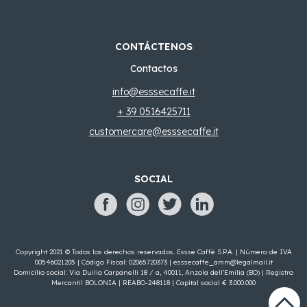
CONTÁCTENOS
Contactos
info@esssecaffe.it
+ 39 0516425711
customercare@esssecaffe.it
SOCIAL
Copyright 2021 © Todos los derechos reservados. Essse Caffè S.P.A. | Número de IVA
00546021205 | Código Fiscal: 02065720373 |
esssecaffe_amm@legalmail.it
Domicilio social: Via Duilio Carpanelli 18 / a, 40011, Anzola dell’Emilia (BO) | Registro
Mercantil BOLONIA | REABO-248118 | Capital social € 3.000.000