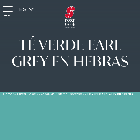
ES
MENU
TÉ
VERDE
EARL
GREY
EN
HEBRAS
Home
>>
Línea Home
>>
Cápsulas Sistema Espresso
>>
Té Verde Earl Grey en hebras