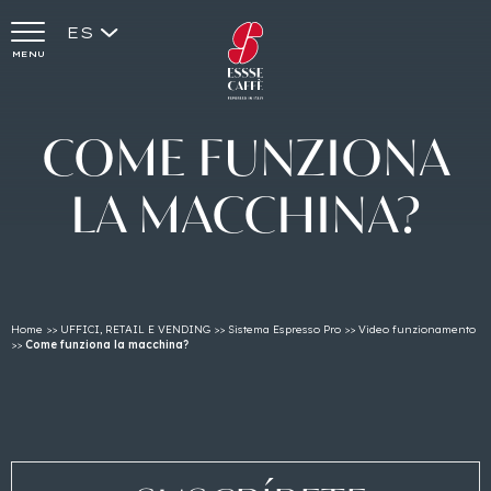
ES
MENU
COME
FUNZIONA
LA
MACCHINA?
Home
>>
UFFICI, RETAIL E VENDING
>>
Sistema Espresso Pro
>>
Video funzionamento
>>
Come funziona la macchina?