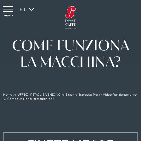
EL
MENU
COME
FUNZIONA
LA
MACCHINA?
Home
>>
UFFICI, RETAIL E VENDING
>>
Sistema Espresso Pro
>>
Video funzionamento
>>
Come funziona la macchina?