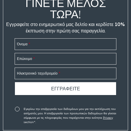
ΓΊΝΕΤΕ ΜΈΛΟΣ
ΤΩΡΑ!
Εγγραφείτε στο ενημερωτικό μας δελτίο και κερδίστε
10%
έκπτωση
στην πρώτη σας παραγγελία.
Όνομα
*
Επώνυμο
*
Ηλεκτρονικό ταχυδρομείο
*
Εγκρίνω την επεξεργασία των δεδομένων μου για την εκπλήρωση του
αιτήματός μου. Η επεξεργασία των προσωπικών δεδομένων θα γίνεται
σύμφωνα με τις πληροφορίες που περιέχονται στην ενότητα
Privacy
section*.