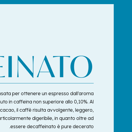
EINATO
nsata per ottenere un espresso dall’aroma
to in caffeina non superiore allo 0,10%. Al
cacao, il caffè risulta avvolgente, leggero,
colarmente digeribile, in quanto oltre ad
essere decaffeinato è pure decerato.