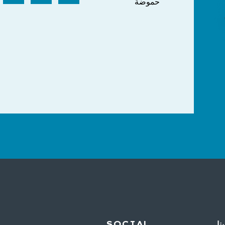
حموضة
نا
SOCIAL