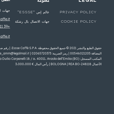
LEGAL
معلومة
جهات ال
PRIVACY POLICY
عالم إس “ESSSE”
ffe.it
COOKIE POLICY
جهات الاتصال بال رشكة
+39 0516425711
ffe.it
حقوق الطبع والنشر 2021 © جميع الحقوق مح
المضافة 00546021205 | رمز الضريبة: 02065720373 |
fe_amm@legalmail.it
الأعمال BOLOGNA | REA BO-248118 | رأس المال € 3،000،000