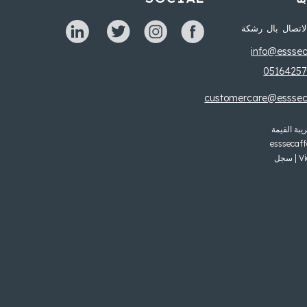
اتصال بال رشكة
info@essseca
customercare@essseca
فوظة. Essse Caffè S.P.A. | رقم ضريبة القيمة
esssecaf
المكتب المسجل: Via Duilio Carpanelli 18 / a، 40011، Anzola dell’Emilia (BO) | سجل