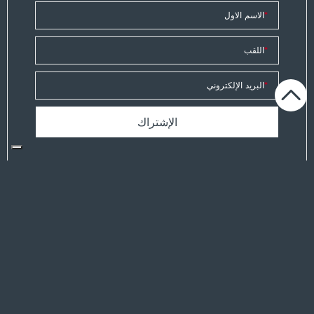
*
الاسم الاول
*
اللقب
*
البريد الإلكتروني
أفوض بمعالجة بياناتي من أجل متابعة طلبي. ستتم معالجة البيانات الشخصية
وفقًا للمعلومات الموجودة في قسم
section*.
Privacy
LEGAL
Privacy Policy
Cookie Policy