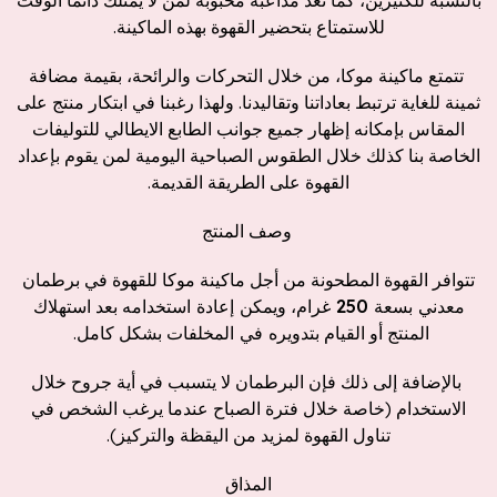
للاستمتاع بتحضير القهوة بهذه الماكينة.
تتمتع ماكينة موكا، من خلال التحركات والرائحة، بقيمة مضافة
ثمينة للغاية ترتبط بعاداتنا وتقاليدنا. ولهذا رغبنا في ابتكار منتج على
المقاس بإمكانه إظهار جميع جوانب الطابع الايطالي للتوليفات
الخاصة بنا كذلك خلال الطقوس الصباحية اليومية لمن يقوم بإعداد
القهوة على الطريقة القديمة.
وصف المنتج
تتوافر القهوة المطحونة من أجل ماكينة موكا للقهوة في
برطمان
معدني
بسعة
250
غرام
، و
يمكن
إعادة
استخدامه
بعد استهلاك
المنتج أو القيام
بتدويره
في
المخلفات
بشكل كامل.
بالإضافة إلى ذلك فإن البرطمان لا يتسبب في أية جروح خلال
الاستخدام (خاصة خلال فترة الصباح عندما يرغب الشخص في
تناول القهوة لمزيد من اليقظة والتركيز).
المذاق