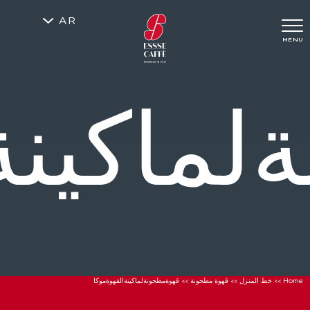
AR
MENU
ماكينة
Home
>>
خط المنزل
>>
قهوة مطحونة
>>
قهوةمطحونةلماكينةالقهوةموكا