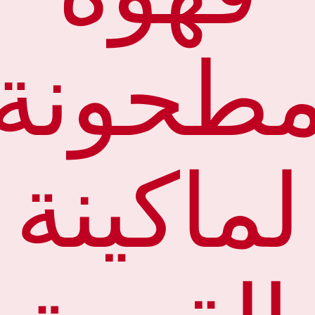
طحونة
لماكينة