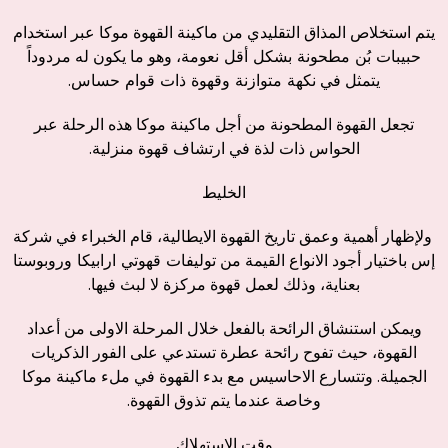
يتم استخلاص المذاق التقليدي من ماكينة القهوة موكا عبر استخدام
حبيبات
بُن
مطحونة
بشكل
أقل
نعومة،
وهو ما يكون له مردوداً
يتمثل في
نكهة
متوازنة
وقهوة
ذات
قوام
حساس
.
تجعل القهوة المطحونة من أجل ماكينة موكا هذه الرحلة عبر
الحواس ذات لذة في ارتشاف قهوة منزلية.
الخليط
ولإظهار أهمية وعمق تاريخ القهوة الايطالية، قام الخبراء في شركة
إس باختيار أجود الانواع القيمة من
توليفات
قهوتي
ارابيكا
وروبوستا
بعناية، وذلك لعمل قهوة مركزة لا لبث فيها.
ويمكن استنشاق الرائحة بالفعل خلال المرحلة الاولى من أعداد
القهوة، حيث تفوح رائحة عطرة تستدعي على الفور الذكريات
الجميلة. وتتسارع الاحاسيس مع بدء القهوة في ملء ماكينة موكا
وخاصة عندما يتم تذوق القهوة.
وقت الاستهلاك