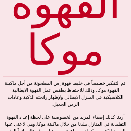
القهوة
موكا
تم التفكير خصيصاً في
خليط
قهوة
إس
المطحونة
من أجل ماكينة
القهوة موكا، وذلك للاحتفاظ بطقس عمل
القهوة
الايطالية
الكلاسيكية
في
المنزل
الايطالي
ولإظهار رائحته الذكية وعادات
الزمن الجميل.
أردنا كذلك إضفاء المزيد من الخصوصية على لحظة إعداد القهوة
التقليدية في المنازل ببلدنا من خلال ماكينة موكا. وهي لا غنى عنها
بالنسبة للكثيرين، كما تعد مداعبة محبوبة لمن لا يمتلك دائماً الوقت