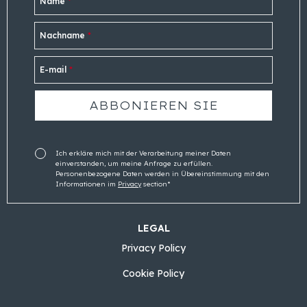
Name
*
Nachname
*
E-mail
*
Ich erkläre mich mit der Verarbeitung meiner Daten
einverstanden, um meine Anfrage zu erfüllen.
Personenbezogene Daten werden in Übereinstimmung mit den
Informationen im
Privacy
section*
LEGAL
Privacy Policy
Cookie Policy