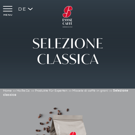
DE
MENU
SELEZIONE
CLASSICA
Home
>>
Ho.Re.Ca.
>>
Produkte fūr Experten
>>
Miscele di caffè in grani
>>
Selezione
classica