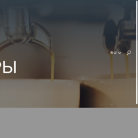
RU
РЫ