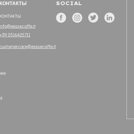
КОНТАКТЫ
SOCIAL
КОНТАКТЫ
info@esssecaffe.it
+39 0516425711
customercare@esssecaffe.it
омер
ый