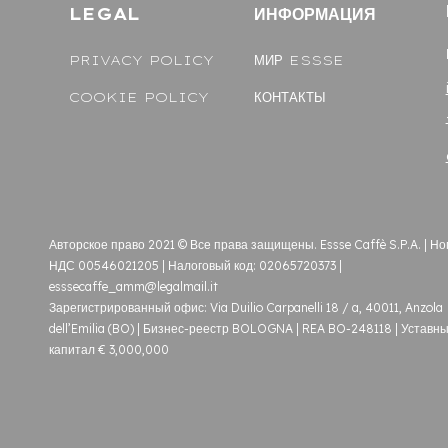
LEGAL
ИНФОРМАЦИЯ
PRIVACY POLICY
МИР ESSSE
COOKIE POLICY
КОНТАКТЫ
Авторское право 2021 © Все права защищены. Essse Caffè S.P.A. | Н
НДС 00546021205 | Налоговый код: 02065720373 |
esssecaffe_amm@legalmail.it
Зарегистрированный офис: Via Duilio Carpanelli 18 / a, 40011, Anzola
dell’Emilia (BO) | Бизнес-реестр BOLOGNA | REA BO-248118 | Уставн
капитал € 3,000,000