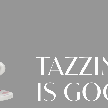
TAZZI
IS
GO