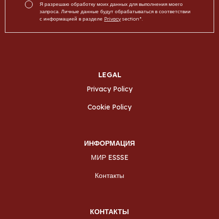
Я разрешаю обработку моих данных для выполнения моего
запроса. Личные данные будут обрабатываться в соответствии
с информацией в разделе
Privacy
section*.
LEGAL
Privacy Policy
Cookie Policy
ИНФОРМАЦИЯ
МИР ESSSE
Контакты
КОНТАКТЫ