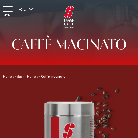
RU
MENU
CAFFÈ
MACINATO
Home
>>
Линия Home
>>
Caffè macinato