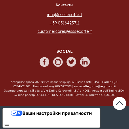
Контакты
info@esssecaffe.it
+39 0516425711
customercare@esssecaffe.it
SOCIAL
Авторское право 2021 © Все права защищены. Essse Caffè S.P.A. | Номер НДС
00546021205 | Налоговый код: 02065720373 |
esssecaffe_amm@legalmail.it
Зарегистрированный офис: Via Duilio Carpanelli 18 / a, 40011, Anzola dell’Emilia (BO) |
Бизнес-реестр BOLOGNA | REA BO-248118 | Уставный капитал € 3,000,000
Ваши настройки приватности
Уведомление о сборе