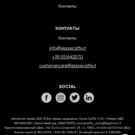
Контакты
КОНТАКТЫ
Контакты
info@esssecaffe.it
+39 0516425711
customercare@esssecaffe.it
SOCIAL
Авторское право 2021 © Все права защищены. Essse Caffè S.P.A. | Номер НДС
00546021205 | Налоговый код: 02065720373 |
esssecaffe_amm@legalmail.it
Зарегистрированный офис: Via Duilio Carpanelli 18 / a, 40011, Anzola dell’Emilia (BO) |
Бизнес-реестр BOLOGNA | REA BO-248118 | Уставный капитал € 3,000,000