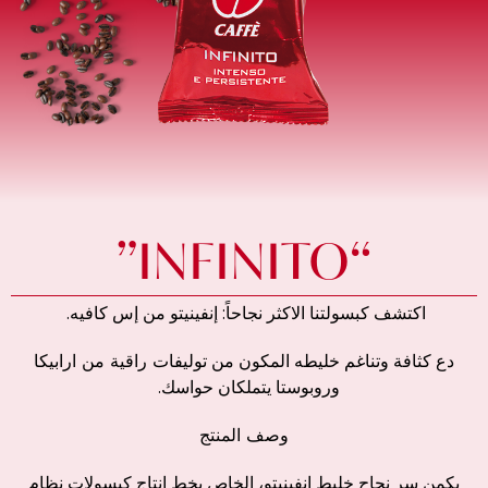
“INFINITO”
اكتشف كبسولتنا الاكثر نجاحاً: إنفينيتو من إس كافيه.
دع كثافة وتناغم خليطه المكون من
توليفات
راقية
من
ارابيكا
وروبوستا
يتملكان حواسك.
وصف
المنتج
يكمن سر نجاح خليط إنفينيتو، الخاص بخط إنتاج كبسولات نظام