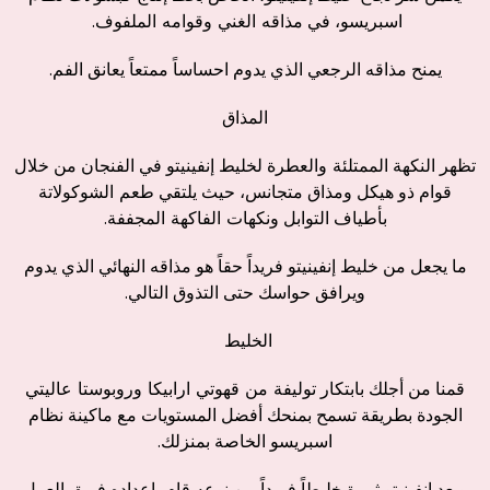
اسبريسو، في
مذاقه
الغني
وقوامه
الملفوف
.
يمنح مذاقه الرجعي الذي يدوم احساساً ممتعاً يعانق الفم.
المذاق
تظهر النكهة
الممتلئة
والعطرة
لخليط إنفينيتو في الفنجان من خلال
قوام ذو هيكل ومذاق متجانس، حيث يلتقي
طعم
الشوكولاتة
بأطياف التوابل
ونكهات
الفاكهة
المجففة
.
ما يجعل من خليط إنفينيتو فريداً حقاً هو مذاقه النهائي الذي
يدوم
ويرافق حواسك حتى التذوق التالي.
الخليط
قمنا من أجلك بابتكار
توليفة
من
قهوتي
ارابيكا
وروبوستا
عاليتي
الجودة
بطريقة تسمح بمنحك أفضل المستويات مع ماكينة نظام
اسبريسو الخاصة بمنزلك.
ويعد إنفينيتو ثمرة خليطاً فريداً من نوعه قام بإعداده فريق العمل