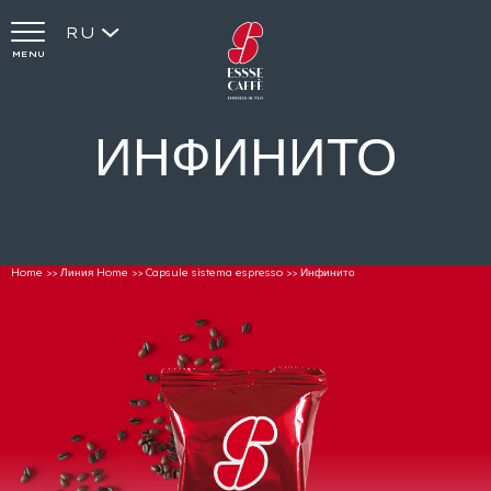
RU
MENU
ИНФИНИТО
Home
>>
Линия Home
>>
Capsule sistema espresso
>>
Инфинито