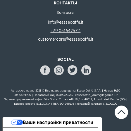
КОНТАКТЫ
Контакты
info@esssecaffe.it
+39 0516425711
customercare@esssecaffe.it
SOCIAL
Авторское право 2021 © Все права защищены. Essse Caffè S.P.A. | Номер НДС
00546021205 | Налоговый код: 02065720373 |
esssecaffe_amm@legalmail.it
Зарегистрированный офис: Via Duilio Carpanelli 18 / a, 40011, Anzola dell’Emilia (BO) |
Бизнес-реестр BOLOGNA | REA BO-248118 | Уставный капитал € 3,000,000
Ваши настройки приватности