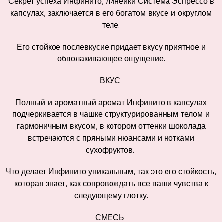
Секрет успеха Инфинито, линейки Система Эспрессо в
капсулах, заключается в его
богатом вкусе и округлом
теле
.
Его стойкое послевкусие придает вкусу приятное и
обволакивающее ощущение.
ВКУС
Полный и ароматный
аромат Инфинито в капсулах
подчеркивается в чашке
структурированным телом и
гармоничным вкусом
, в котором
оттенки шоколада
встречаются с пряными нюансами и
нотками
сухофруктов
.
Что делает Инфинито уникальным, так это его стойкость,
которая знает, как сопровождать все ваши чувства к
следующему глотку.
СМЕСЬ