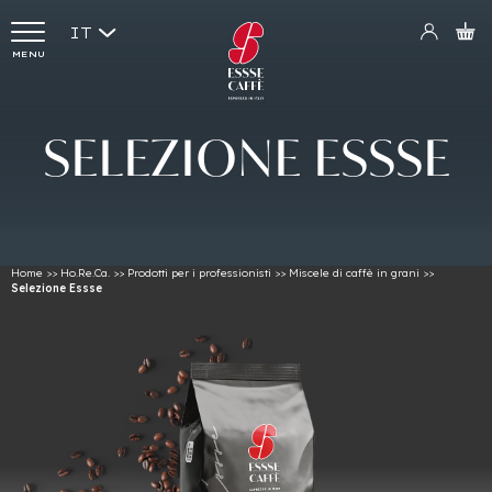
IT
MENU
SELEZIONE
ESSSE
Home
>>
Ho.Re.Ca.
>>
Prodotti per i professionisti
>>
Miscele di caffè in grani
>>
Selezione Essse