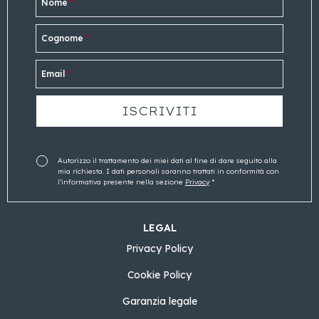
Nome
*
Cognome
*
Email
*
Autorizzo il trattamento dei miei dati al fine di dare seguito alla
mia richiesta. I dati personali saranno trattati in conformità con
l’informativa presente nella sezione
Privacy
*
LEGAL
Privacy Policy
Cookie Policy
Garanzia legale