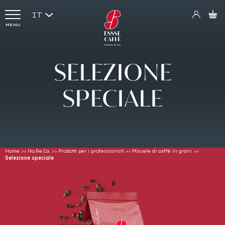
IT
MENU
SELEZIONE
SPECIALE
Home
>>
Ho.Re.Ca.
>>
Prodotti per i professionisti
>>
Miscele di caffè in grani
>>
Selezione speciale