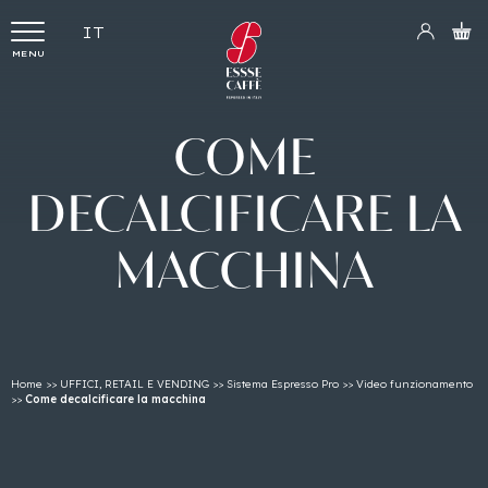
IT
MENU
COME
DECALCIFICARE
LA
MACCHINA
Home
>>
UFFICI, RETAIL E VENDING
>>
Sistema Espresso Pro
>>
Video funzionamento
>>
Come decalcificare la macchina