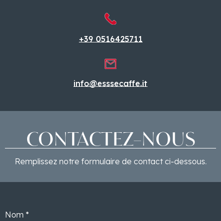
+39 0516425711
info@esssecaffe.it
CONTACTEZ
-
NOUS
Remplissez notre formulaire de contact ci-dessous.
Nom *