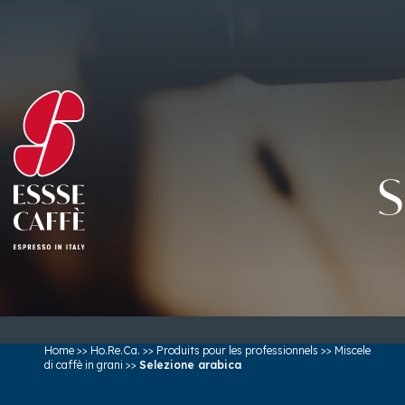
S
Home
>>
Ho.Re.Ca.
>>
Produits pour les professionnels
>>
Miscele
di caffè in grani
>>
Selezione arabica